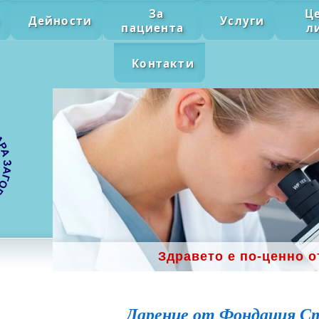
За
Ц
Дейности
Услуги
пациента
л
Контакти
Здравето е по-ценно о
Дарение от Фондация С