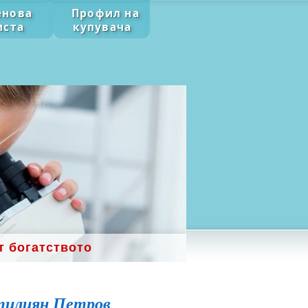
енова
Профил на
иста
купувача
т богатството
тилиян Петров