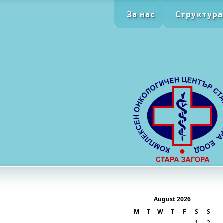
За нас
Структура
August 2026
M
T
W
T
F
S
S
1
2