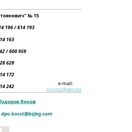
Стоянович” № 15
14 196 / 614 193
614 163
2 / 600 959
28 628
614 172
e-mail:
614 242
oncosz@abv.bg
Тодоров Янков
:
dpo.kocst@bsjbg.com