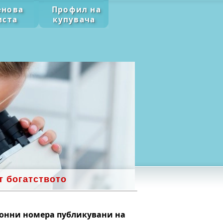
енова
Профил на
иста
купувача
т богатството
фонни номера публикувани на