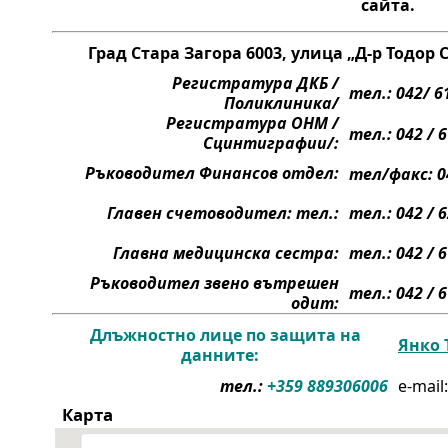
сайта.
Град Стара Загора 6003,
улица „Д-р Тодор 
Регистратура ДКБ /
тел.: 042/ 6
Поликлиника/
Регистратура ОНМ /
тел.: 042 / 
Сцинтиграфии/:
Ръководител Финансов отдел:
тел/факс: 04
Главен счетоводител: тел.:
тел.:
042 / 6
Главна медицинска сестра:
тел.: 042 / 
Ръководител звено вътрешен
тел.: 042 / 
одит:
Длъжностно лице по защита на
Янко 
данните:
тел.:
+359 889306006
e-mail
Карта