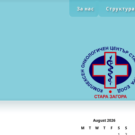
За нас
Структура
August 2026
M
T
W
T
F
S
S
1
2