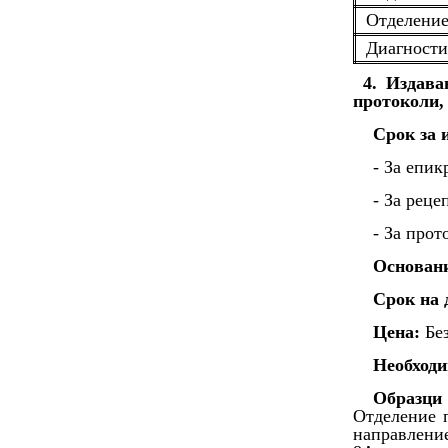
Отделени
Диагности
4. Издава
протоколи, 
Срок за 
- За епик
- За реце
- За прот
Основан
Срок на 
Цена:
Без
Необходи
Образци
Отделение 
направлени