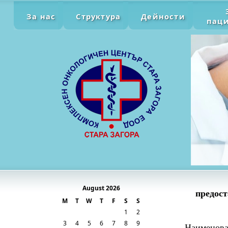
За нас
Структура
Дейности
пац
August 2026
предост
M
T
W
T
F
S
S
1
2
3
4
5
6
7
8
9
Наименова