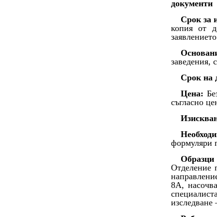
документи
Срок за 
копия от д
заявлението
Основан
заведения, 
Срок на 
Цена:
Без
съгласно це
Изисква
Необходи
формуляри 
Образци
Отделение 
направлени
8А, насочва
специалист
изследване 