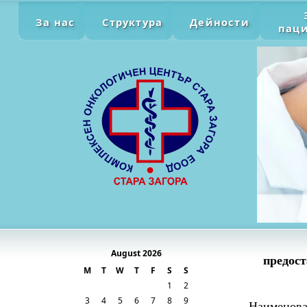
За нас
Структура
Дейности
пац
August 2026
предост
M
T
W
T
F
S
S
1
2
3
4
5
6
7
8
9
Наименова