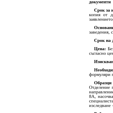
документи
Срок за 
копия от д
заявлението
Основан
заведения, 
Срок на 
Цена:
Без
съгласно це
Изисква
Необходи
формуляри 
Образци
Отделение 
направлени
8А, насочва
специалист
изследване 