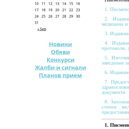
10
11
12
13
14
15
16
1. Писмен
17
18
19
20
21
22
23
24
25
26
27
28
29
30
2. Издав
31
медицина и
« Sep
3. Издаван
4. Издава
Новини
протоколи, 
Обяви
5. Изготв
Конкурси
заведение з
Жалби и сигнали
6. Издаван
Планов прием
7. Предос
здравослов
документи
8. Запозн
степен вк
предоставян
1. Писмен