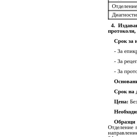
Отделени
Диагности
4. Издава
протоколи, 
Срок за 
- За епик
- За реце
- За прот
Основан
Срок на 
Цена:
Без
Необходи
Образци
Отделение 
направлени