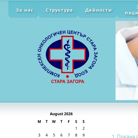
За нас
Структура
Дейности
пац
August 2026
M
T
W
T
F
S
S
1
2
3
4
5
6
7
8
9
1. Покана 