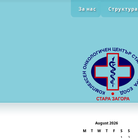
За нас
Структура
August 2026
M
T
W
T
F
S
S
1
2