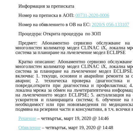
Информация за преписката
Номер на преписка в АОП:
00731-2020-0006
Номер на обявлението в ОВ на ЕС:
2020/S 056-133107
Процедура: Открита процедура по ЗОП
Предмет: Абонаментно сервизно обслужване на
многолистен колиматор модел CLINAC iX, локална м
система за планиране на лъчелечение модел ECLIPSE
Кратко описание: Абонаментно сервизно обслужване
многолистен колиматор модел CLINAC iX, локална м
система за планиране на лъчелечение модел ECLIPSE
включва: 1. текущи, основни и аварийни ремонти за 
аварии; 2. техническа проверка /диагностика и
повреди,открити при диагностика и профилактика; 4
локална мрежа за обмен на лъчетерапевтична информац
на лъчелечението модел ECLIPSE; 5. актуализация на
ускорителя и планиращата система; 6. обучение на
необходимост или при нововъведения по медицинска
подмяна на резервни части и консумативи, в т.ч. всички
Решение
– четвъртък, март 19, 2020 @ 14:46
Обявление
– четвъртък, март 19, 2020 @ 14:48