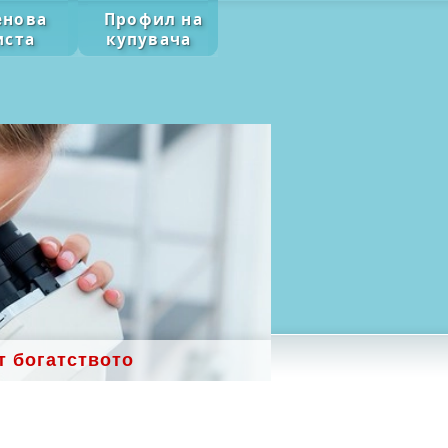
енова
Профил на
иста
купувача
т богатството