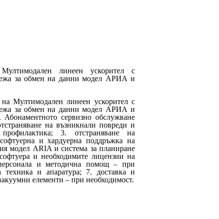
 Мултимодален линеен ускорител с
режа за обмен на данни модел АРИА и
 на Мултимодален линеен ускорител с
режа за обмен на данни модел АРИА и
. Абонаментното сервизно обслужване
отстраняване на възникнали повреди и
 профилактика; 3. отстраняване на
.софтуерна и хардуерна поддръжка на
ия модел ARIA и система за планиране
 софтуера и необходимите лицензии на
 персонала и методична помощ – при
 техника и апаратура; 7. доставка и
 вакуумни елементи – при необходимост.