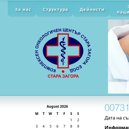
За нас
Структура
Дейности
пац
August 2026
M
T
W
T
F
S
S
Дата на съ
1
2
3
4
5
6
7
8
9
Информац