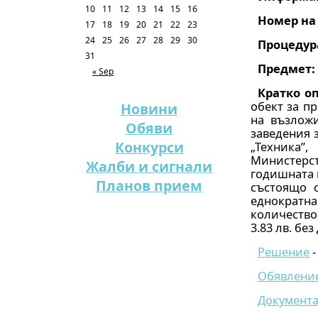
10
11
12
13
14
15
16
Номер на
17
18
19
20
21
22
23
24
25
26
27
28
29
30
Процедур
31
Предмет:
« Sep
Кратко о
обект за п
Новини
на възложи
Обяви
заведения 
Конкурси
„Техника”,
Министерс
Жалби и сигнали
годишната 
Планов прием
състоящо с
еднократн
количество 
3.83 лв. без
Решение
-
Обявлени
Документ