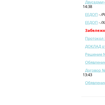
Двуседмич
14:38
ЕЕДОП
-
/P
ЕЕДОП
-
/X
Забележк
Протокол №
ДОКЛАД от 
Решение №
Обявление
Договор №
13:43
Обявление