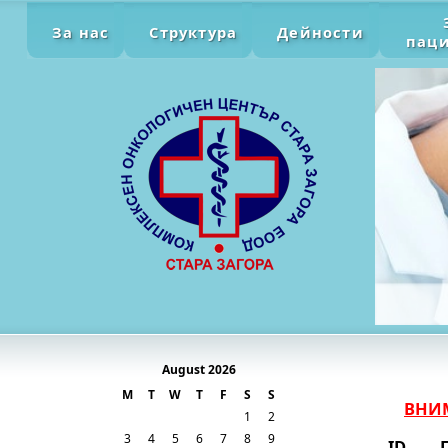
За нас
Структура
Дейности
пац
August 2026
M
T
W
T
F
S
S
ВНИМ
1
2
3
4
5
6
7
8
9
ID