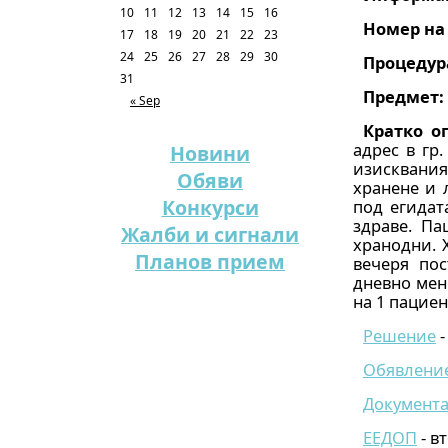
10
11
12
13
14
15
16
Номер на
17
18
19
20
21
22
23
24
25
26
27
28
29
30
Процедур
31
Предмет:
« Sep
Кратко о
адрес в гр
Новини
изисквания
Обяви
хранене и 
Конкурси
под егидат
здраве. Па
Жалби и сигнали
хранодни. 
Планов прием
вечеря пос
дневно мен
на 1 пациен
Решение
-
Обявлени
Документ
ЕЕДОП
- в