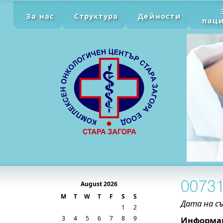
За нас
Структура
Дейности
пац
August 2026
M
T
W
T
F
S
S
Дата на съ
1
2
3
4
5
6
7
8
9
Информац