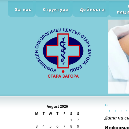
За нас
Структура
Дейности
пац
August 2026
M
T
W
T
F
S
S
Дата на съ
1
2
3
4
5
6
7
8
9
Информац