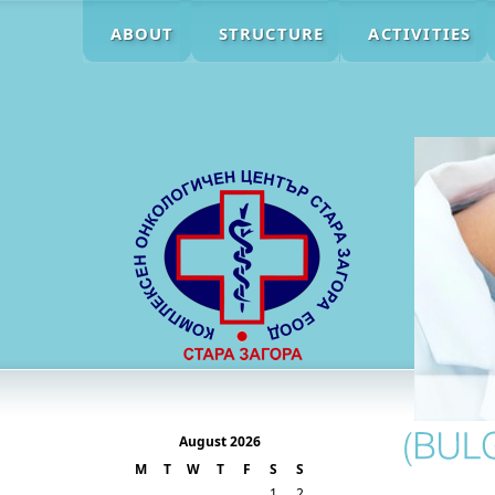
ABOUT
STRUCTURE
ACTIVITIES
August 2026
M
T
W
T
F
S
S
1
2