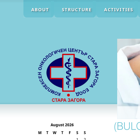
ABOUT
STRUCTURE
ACTIVITIES
August 2026
M
T
W
T
F
S
S
1
2