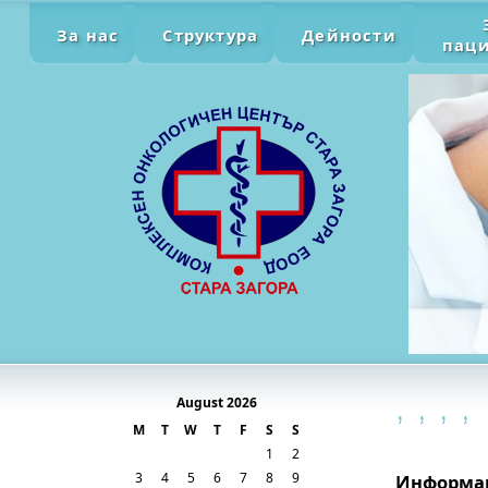
За нас
Структура
Дейности
пац
August 2026
M
T
W
T
F
S
S
1
2
3
4
5
6
7
8
9
Информац