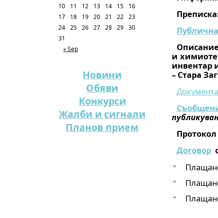
10
11
12
13
14
15
16
Преписка
17
18
19
20
21
22
23
24
25
26
27
28
29
30
Публична
31
Описание
« Sep
и химиоте
инвентар и
Новини
– Стара Заг
Обяви
Документа
Конкурси
Съобщени
Жалби и сигнали
публикуван
Планов прием
Протокол 
Договор
о
Плащане
Плащане
Плащане