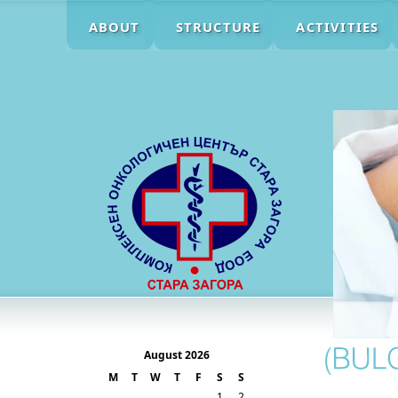
ABOUT
STRUCTURE
ACTIVITIES
August 2026
M
T
W
T
F
S
S
1
2